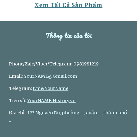
Xem Tất Cả Sản Phẩm
Thông tin của tôi
Phone/Zalo/Viber/Telegram: 0981981219
Email:
YourNAME@Gmail.com
Telegram:
t.me/YourName
Tiểu sử:
YourNAME.History.vn
Địa chỉ :
123 Nguyễn Du, phường ..., quận ..., thành phố
...